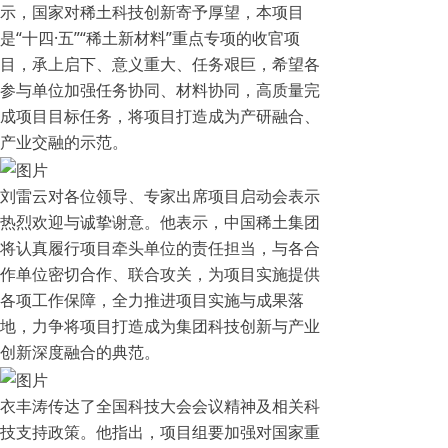
示，国家对稀土科技创新寄予厚望，本项目
是“十四·五”“稀土新材料”重点专项的收官项
目，承上启下、意义重大、任务艰巨，希望各
参与单位加强任务协同、材料协同，高质量完
成项目目标任务，将项目打造成为产研融合、
产业交融的示范。
刘雷云对各位领导、专家出席项目启动会表示
热烈欢迎与诚挚谢意。他表示，中国稀土集团
将认真履行项目牵头单位的责任担当，与各合
作单位密切合作、联合攻关，为项目实施提供
各项工作保障，全力推进项目实施与成果落
地，力争将项目打造成为集团科技创新与产业
创新深度融合的典范。
衣丰涛传达了全国科技大会会议精神及相关科
技支持政策。他指出，项目组要加强对国家重