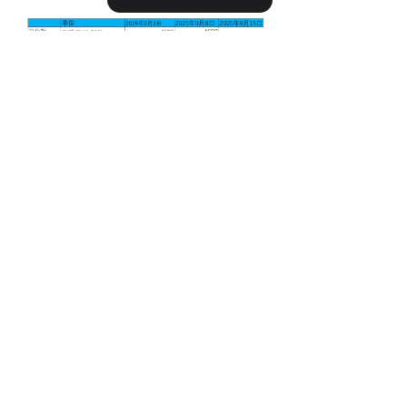
前一个：
无
ꄴ
后一个：
无
ꄲ