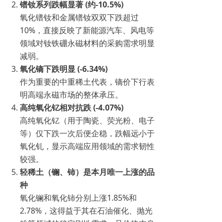
镨钕系列跌幅显著 (约-10.5%)
氧化镨钕和金属镨钕双双下跌超过
10%，直接反映了新能源汽车、风电等
领域对钕铁硼永磁材料的采购需求明显
减弱。
氧化镝下跌明显 (-6.34%)
作为重要的中重稀土代表，镝价下行表
明高端永磁市场的整体承压。
高纯氧化钇相对抗跌 (-4.07%)
高纯氧化钇（用于陶瓷、荧光粉、电子
等）仅下跌一次后便企稳，跌幅远小于
氧化钆，显示高端应用领域的需求韧性
较强。
轻稀土（镧、铈）是本月唯一上涨的品
种
氧化镧和氧化铈分别上涨1.85%和
2.78%，这得益于其在石油催化、抛光