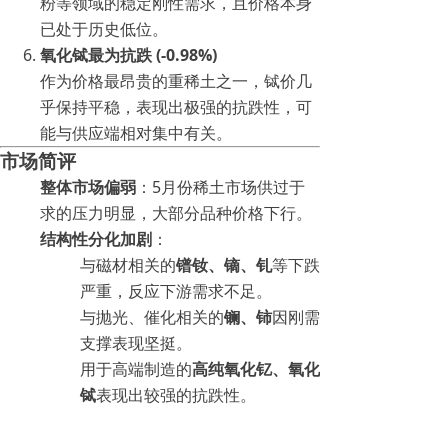
粉等领域的稳定刚性需求，且价格本身
已处于历史低位。
氧化铽最为抗跌 (-0.98%)
作为价格最昂贵的重稀土之一，铽价几
乎保持平稳，表现出极强的抗跌性，可
能与供应端相对集中有关。
市场简评
整体市场偏弱
：5月份稀土市场供过于
求的压力明显，大部分品种价格下行。
结构性分化加剧
：
与磁材相关的
镨钕、镝、钆
等下跌
严重，反应下游需求不足。
与抛光、催化相关的
镧、铈
因刚需
支撑表现坚挺。
用于高端制造的
高纯氧化钇、氧化
铽
表现出较强的抗跌性。