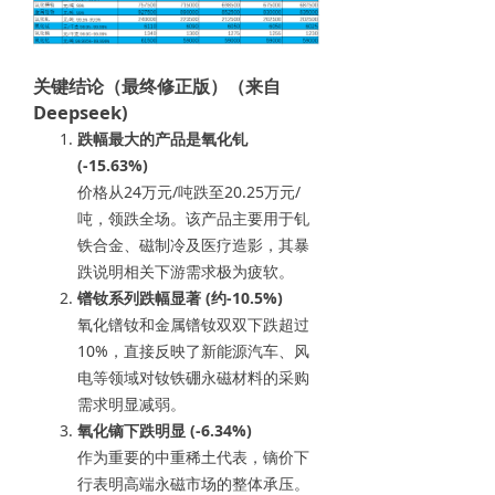
关键结论（最终修正版）（来自
Deepseek)
跌幅最大的产品是氧化钆
(-15.63%)
价格从24万元/吨跌至20.25万元/
吨，领跌全场。该产品主要用于钆
铁合金、磁制冷及医疗造影，其暴
跌说明相关下游需求极为疲软。
镨钕系列跌幅显著 (约-10.5%)
氧化镨钕和金属镨钕双双下跌超过
10%，直接反映了新能源汽车、风
电等领域对钕铁硼永磁材料的采购
需求明显减弱。
氧化镝下跌明显 (-6.34%)
作为重要的中重稀土代表，镝价下
行表明高端永磁市场的整体承压。